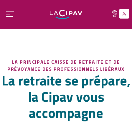
Aller
au
Ouvrir
contenu
le
principal
menu
principal
LA PRINCIPALE CAISSE DE RETRAITE ET DE
PRÉVOYANCE DES PROFESSIONNELS LIBÉRAUX
La retraite se prépare,
la Cipav vous
accompagne