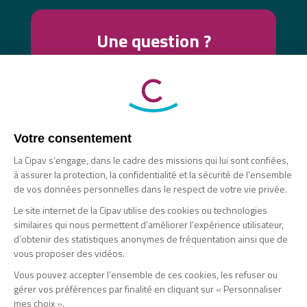
Une question ?
Contactez-nous !
Nous vous proposons plusieurs moyens de
contact pour échanger avec vous (messagerie
sécurisée, visio-conférence, téléphone).
Nous contacter
Votre consentement
La Cipav s’engage, dans le cadre des missions qui lui sont confiées,
Nous vous répondons en 24h sur nos réseaux
à assurer la protection, la confidentialité et la sécurité de l’ensemble
sociaux :
de vos données personnelles dans le respect de votre vie privée.
Facebook
Le site internet de la Cipav utilise des cookies ou technologies
X
similaires qui nous permettent d’améliorer l’expérience utilisateur,
d’obtenir des statistiques anonymes de fréquentation ainsi que de
Linkedin
vous proposer des vidéos.
SIÈGE SOCIAL
Vous pouvez accepter l’ensemble de ces cookies, les refuser ou
gérer vos préférences par finalité en cliquant sur « Personnaliser
9 rue de Vienne - 75008 Paris
mes choix ».