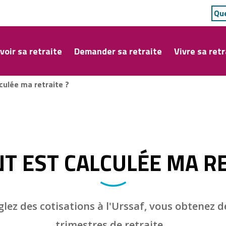
voir sa retraite
Demander sa retraite
Vivre sa retr
ulée ma retraite ?
 EST CALCULÉE MA RE
lez des cotisations à l'Urssaf, vous obtenez d
trimestres de retraite.