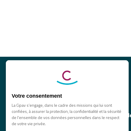
Votre consentement
La Cipav s’engage, dans le cadre des missions qui lui sont
confiées, à assurer la protection, la confidentialité et la sécurité
La principale caisse de retraite et 
de l’ensemble de vos données personnelles dans le respect
des professionnels libéraux
de votre vie privée.