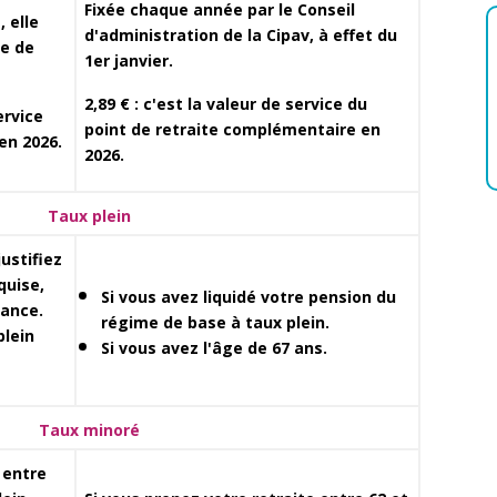
Fixée chaque année par le Conseil
, elle
d'administration de la Cipav, à effet du
re de
1er janvier.
2,89 €
: c'est la valeur de service du
ervice
point de retraite complémentaire en
en 2026.
2026.
Taux plein
justifiez
quise,
Si vous avez liquidé votre pension du
sance.
régime de base à taux plein.
plein
Si vous avez l'âge de 67 ans.
e
Taux minoré
 entre