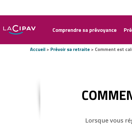
Aller
au
contenu
principal
Comprendre sa prévoyance
Pré
Accueil
Prévoir sa retraite
Comment est calc
COMMENT
Lorsque vous rég