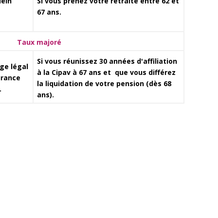
lein
Si vous prenez votre retraite entre 62 et
67 ans.
Taux majoré
Si vous réunissez 30 années d'affiliation
âge légal
à la Cipav à 67 ans et que vous différez
urance
la liquidation de votre pension (dès 68
.
ans).