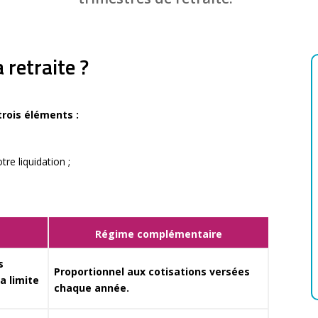
retraite ?
trois éléments :
re liquidation ;
Régime complémentaire
s
Proportionnel aux cotisations versées
a limite
chaque année.