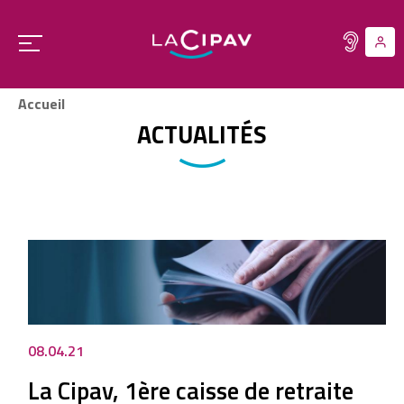
Aller
au
Ouvrir
contenu
le
principal
menu
Accueil
principal
ACTUALITÉS
08.04.21
La Cipav, 1ère caisse de retraite