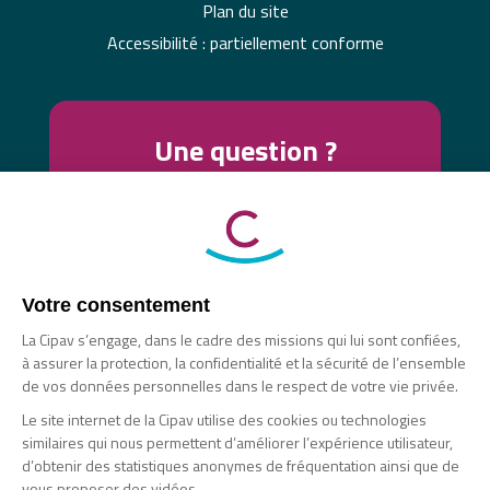
Plan du site
Accessibilité : partiellement conforme
Une question ?
Contactez-nous !
Nous vous proposons plusieurs moyens de
contact pour échanger avec vous (messagerie
sécurisée, visio-conférence, téléphone).
Nous contacter
Votre consentement
La Cipav s’engage, dans le cadre des missions qui lui sont confiées,
Nous vous répondons en 24h sur nos réseaux
à assurer la protection, la confidentialité et la sécurité de l’ensemble
sociaux :
de vos données personnelles dans le respect de votre vie privée.
Facebook
Le site internet de la Cipav utilise des cookies ou technologies
X
similaires qui nous permettent d’améliorer l’expérience utilisateur,
d’obtenir des statistiques anonymes de fréquentation ainsi que de
Linkedin
vous proposer des vidéos.