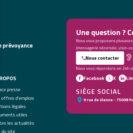
Une question ? C
Nous vous proposons plusieurs
de prévoyance
(messagerie sécurisée, visio-co
Nous contacter
Nous vous répondons en 24h sur
PROPOS
Facebook
X
Lin
ace presse
SIÈGE SOCIAL
 offres d'emplois
9 rue de Vienne - 75008 P
tions légales
uments utiles
es les actualités
 du site