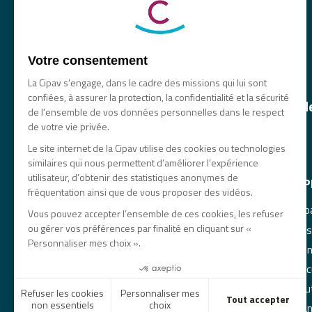
Votre consentement
La Cipav s’engage, dans le cadre des missions qui lui sont
confiées, à assurer la protection, la confidentialité et la sécurité
La principale caisse de retraite et 
de l’ensemble de vos données personnelles dans le respect
des professionnels libéraux
de votre vie privée.
Le site internet de la Cipav utilise des cookies ou technologies
similaires qui nous permettent d’améliorer l’expérience
utilisateur, d’obtenir des statistiques anonymes de
NAVIGATION
À 
fréquentation ainsi que de vous proposer des vidéos.
Comprendre sa prévoyance
Esp
Vous pouvez accepter l’ensemble de ces cookies, les refuser
ou gérer vos préférences par finalité en cliquant sur «
Prévoir sa retraite
Nos
Personnaliser mes choix ».
Demander sa retraite
Men
Vivre sa retraite
Doc
Nous connaître
Tout
Refuser les cookies
Personnaliser mes
Tout accepter
non essentiels
choix
Plan