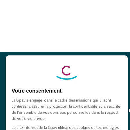
Votre consentement
La Cipav s’engage, dans le cadre des missions qui lui sont
confiées, à assurer la protection, la confidentialité et la sécurité
La principale caisse de retraite et 
de l’ensemble de vos données personnelles dans le respect
des professionnels libéraux
de votre vie privée.
Le site internet de la Cipav utilise des cookies ou technologies