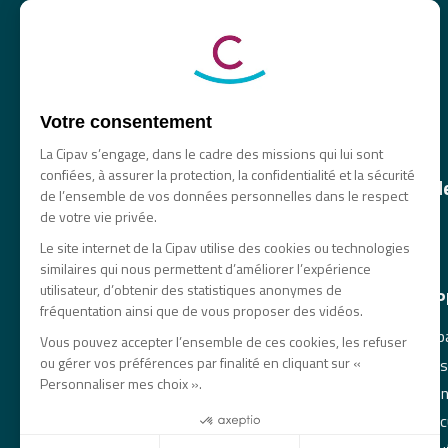
Votre consentement
La Cipav s’engage, dans le cadre des missions qui lui sont
confiées, à assurer la protection, la confidentialité et la sécurité
La principale caisse de retraite et 
de l’ensemble de vos données personnelles dans le respect
des professionnels libéraux
de votre vie privée.
Le site internet de la Cipav utilise des cookies ou technologies
similaires qui nous permettent d’améliorer l’expérience
utilisateur, d’obtenir des statistiques anonymes de
NAVIGATION
À 
fréquentation ainsi que de vous proposer des vidéos.
Comprendre sa prévoyance
Esp
Vous pouvez accepter l’ensemble de ces cookies, les refuser
ou gérer vos préférences par finalité en cliquant sur «
Prévoir sa retraite
Nos
Personnaliser mes choix ».
Demander sa retraite
Men
Vivre sa retraite
Doc