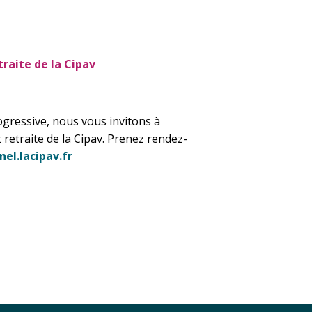
raite de la Cipav
ogressive, nous vous invitons à
retraite de la Cipav. Prenez rendez-
el.lacipav.f
r