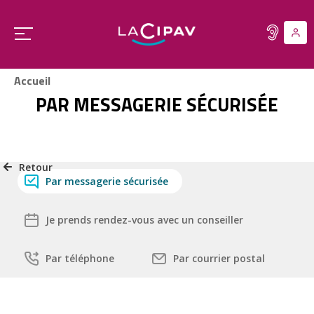
Aller
au
Ouvrir
contenu
le
principal
menu
Accueil
principal
PAR MESSAGERIE SÉCURISÉE
Retour
Par messagerie sécurisée
Je prends rendez-vous avec un conseiller
Par téléphone
Par courrier postal