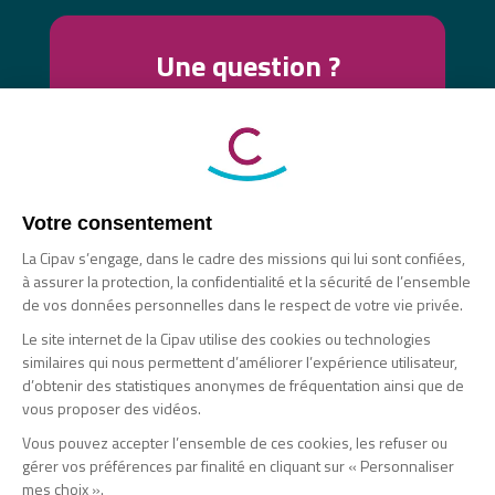
Une question ?
Contactez-nous !
Nous vous proposons plusieurs moyens de
contact pour échanger avec vous (messagerie
sécurisée, visio-conférence, téléphone).
Nous contacter
Votre consentement
La Cipav s’engage, dans le cadre des missions qui lui sont confiées,
Nous vous répondons en 24h sur nos réseaux
à assurer la protection, la confidentialité et la sécurité de l’ensemble
sociaux :
de vos données personnelles dans le respect de votre vie privée.
Facebook
Le site internet de la Cipav utilise des cookies ou technologies
X
similaires qui nous permettent d’améliorer l’expérience utilisateur,
d’obtenir des statistiques anonymes de fréquentation ainsi que de
Linkedin
vous proposer des vidéos.
SIÈGE SOCIAL
Vous pouvez accepter l’ensemble de ces cookies, les refuser ou
gérer vos préférences par finalité en cliquant sur « Personnaliser
9 rue de Vienne - 75008 Paris
mes choix ».