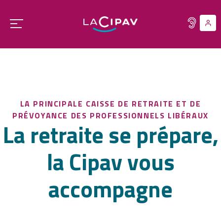
Aller
au
Ouvrir
contenu
le
principal
menu
principal
LA PRINCIPALE CAISSE DE RETRAITE ET DE
PRÉVOYANCE DES PROFESSIONNELS LIBÉRAUX
La retraite se prépare,
la Cipav vous
accompagne